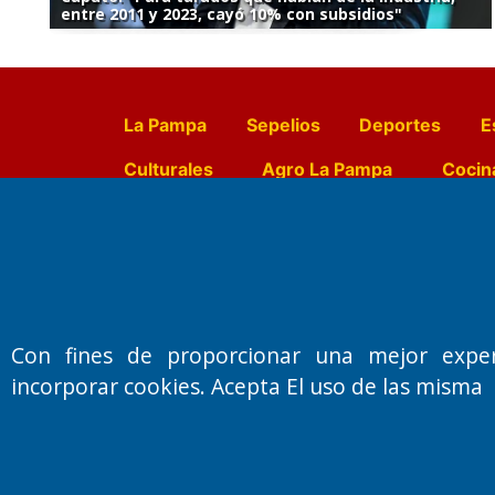
entre 2011 y 2023, cayó 10% con subsidios"
La Pampa
Sepelios
Deportes
E
Culturales
Agro La Pampa
Cocin
Farmacias de turno
Entr
Fundado por el
Doctor Antonio 
Con fines de proporcionar una mejor expe
Primera edición: Domingo 3 de May
incorporar cookies. Acepta El uso de las misma
Miembro de ADIRA,ADEPA y CPPAL
Propietario: El Diario SRL
Director Periodístico:
Walter René Goñi