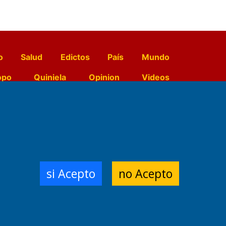
o
Salud
Edictos
País
Mundo
opo
Quiniela
Opinion
Videos
El Diario de Papel en DIGITAL
e Contenidos:
Nemesio
si Acepto
no Acepto
ración,
 Planta Impresora:
,
a, Argentina.
/18/19/20
3