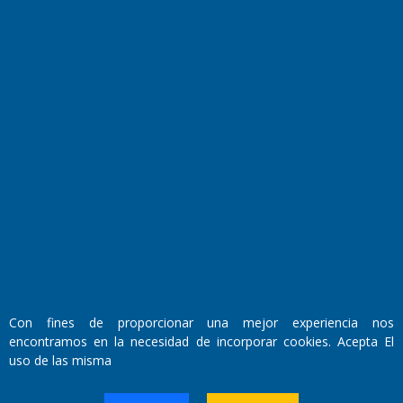
Transmisiones en vivo
El Diario de Papel en DIGITAL
Con fines de proporcionar una mejor experiencia nos
Fundado por el
Doctor Antonio Nemesio
encontramos en la necesidad de incorporar cookies. Acepta El
Primera edición: Domingo 3 de Mayo de 1992
uso de las misma
Miembro de ADIRA,ADEPA y CPPAL
Propietario: El Diario SRL
Director Periodístico: