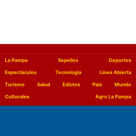
La Pampa
Sepelios
Deportes
Espectáculos
Tecnología
Linea Abierta
Turismo
Salud
Edictos
País
Mundo
Culturales
Agro La Pampa
Cocina y Gastronomía
Suplementos Anuales
Horóscopo
Quiniela
Opinion
Videos
Farmacias de turno
Entre Pocillos