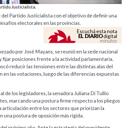
ido Justicialista.
el Partido Justicialista con el objetivo de definir una
esafíos electorales en las provincias.
Escuchá esta nota
EL DIARIO
digital
minutos
abezado por José Mayans, se reunió en la sede nacional
 fijar posiciones frente a la actividad parlamentaria.
scó reducir las tensiones entre las distintas alas del
n en las votaciones, luego de las diferencias expuestas
l de los legisladores, la senadora Juliana Di Tullio
es, marcando una postura firme respecto a los pliegos
a articulación entre los sectores que priorizan la
n una postura de oposición más rígida.
l del próximo año. Ante la estrategia del presidente