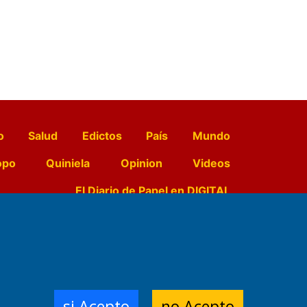
o
Salud
Edictos
País
Mundo
opo
Quiniela
Opinion
Videos
El Diario de Papel en DIGITAL
e Contenidos:
Nemesio
ración,
si Acepto
no Acepto