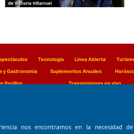
de Victoria Villarruel
spectáculos
Tecnología
Linea Abierta
Turism
a y Gastronomía
Suplementos Anuales
Horósc
e Pocillos
Transmisiones en vivo
Nemesio
Domicilio Legal: José Ingenieros 855,
Director General d
o de 1992
Santa Rosa, La Pampa.
Dr. Jorge Ricardo 
riencia nos encontramos en la necesidad de
Número de Registro DNDA:
Redacción, Administ