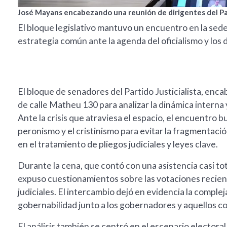
José Mayans encabezando una reunión de dirigentes del Part
El bloque legislativo mantuvo un encuentro en la sede d
estrategia común ante la agenda del oficialismo y los d
El bloque de senadores del Partido Justicialista, enc
de calle Matheu 130 para analizar la dinámica interna y
Ante la crisis que atraviesa el espacio, el encuentro bu
peronismo y el cristinismo para evitar la fragmentació
en el tratamiento de pliegos judiciales y leyes clave.
Durante la cena, que contó con una asistencia casi tota
expuso cuestionamientos sobre las votaciones recient
judiciales. El intercambio dejó en evidencia la complej
gobernabilidad junto a los gobernadores y aquellos co
El análisis también se centró en el escenario electora