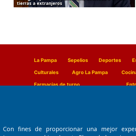
tierras a extranjeros
La Pampa
Sepelios
Deportes
E
Culturales
Agro La Pampa
Cocin
Farmacias de turno
Entr
Fundado por el
Doctor Antonio 
Primera edición: Domingo 3 de May
Con fines de proporcionar una mejor expe
Miembro de ADIRA,ADEPA y CPPAL