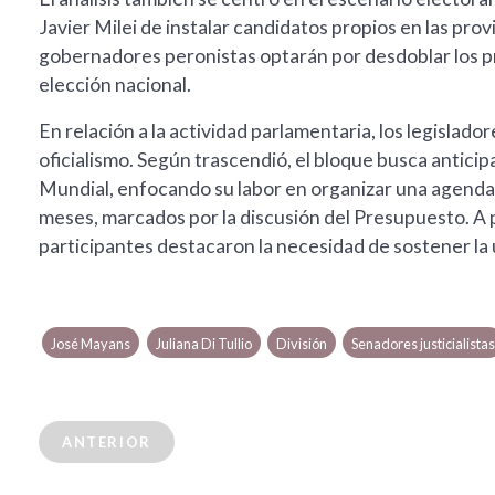
Javier Milei de instalar candidatos propios en las prov
gobernadores peronistas optarán por desdoblar los pro
elección nacional.
En relación a la actividad parlamentaria, los legislado
oficialismo. Según trascendió, el bloque busca anticipa
Mundial, enfocando su labor en organizar una agenda 
meses, marcados por la discusión del Presupuesto. A p
participantes destacaron la necesidad de sostener la
José Mayans
Juliana Di Tullio
División
Senadores justicialista
ANTERIOR