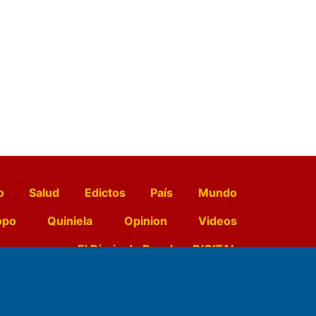
o
Salud
Edictos
País
Mundo
opo
Quiniela
Opinion
Videos
El Diario de Papel en DIGITAL