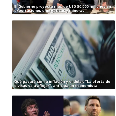
El Gobierno proyecta más de USD 50.000 millones en
exportaciones energéticas y mineras
Qué pasará con la inflación y el dólar: "La oferta de
divisas va a aflojar", anticipa un economista