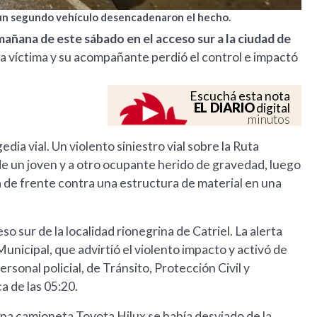
de un segundo vehículo desencadenaron el hecho.
 mañana de este sábado en el acceso sur a la ciudad de
la víctima y su acompañante perdió el control e impactó
Escuchá esta nota
EL DIARIO
digital
minutos
ia vial. Un violento siniestro vial sobre la Ruta
e un joven y a otro ocupante herido de gravedad, luego
ra de frente contra una estructura de material en una
so sur de la localidad rionegrina de Catriel. La alerta
unicipal, que advirtió el violento impacto y activó de
sonal policial, de Tránsito, Protección Civil y
a de las 05:20.
 una camioneta Toyota Hilux se había desviado de la