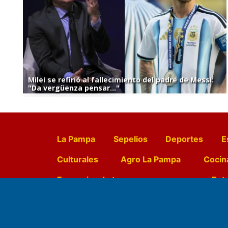
Milei se refirió al fallecimiento del padre de Messi:
"Da vergüenza pensar..."
La Pampa
Sepelios
Deportes
E
Culturales
Agro La Pampa
Cocin
Farmacias de turno
Entr