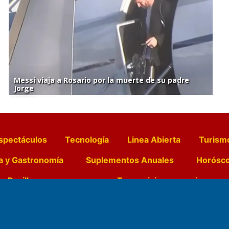
Messi viaja a Rosario por la muerte de su padre
Jorge
spectáculos
Tecnología
Linea Abierta
Turism
a y Gastronomía
Suplementos Anuales
Horósc
e Pocillos
Transmisiones en vivo