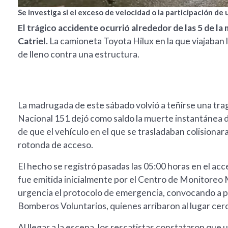
Se investiga si el exceso de velocidad o la participación 
El trágico accidente ocurrió alrededor de las 5 de la
Catriel.
La camioneta Toyota Hilux en la que viajaban 
de lleno contra una estructura.
La madrugada de este sábado volvió a teñirse una traged
Nacional 151 dejó como saldo la muerte instantánea d
de que el vehículo en el que se trasladaban colisiona
rotonda de acceso.
El hecho se registró pasadas las 05:00 horas en el acce
fue emitida inicialmente por el Centro de Monitoreo M
urgencia el protocolo de emergencia, convocando a per
Bomberos Voluntarios, quienes arribaron al lugar cerc
Al llegar a la escena, los rescatistas constataron que