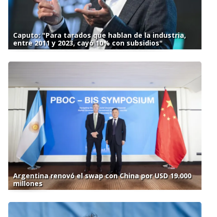
Caputo: "Para tarados que hablan de la industria,
entre 2011 y 2023, cayó 10% con subsidios"
Argentina renovó el swap con China por USD 19.000
millones