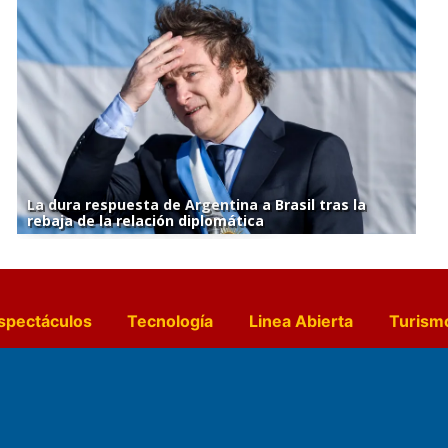
La dura respuesta de Argentina a Brasil tras la
rebaja de la relación diplomática
spectáculos
Tecnología
Linea Abierta
Turism
a y Gastronomía
Suplementos Anuales
Horósc
e Pocillos
Transmisiones en vivo