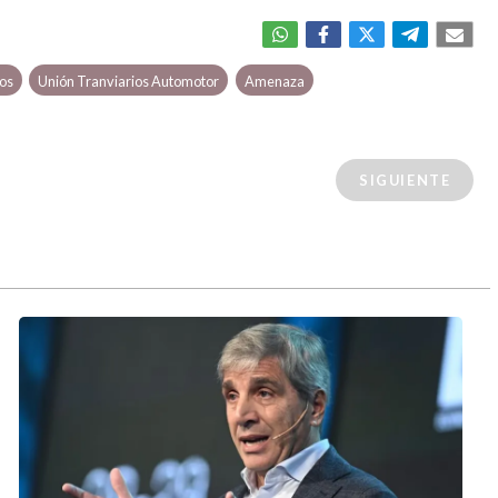
vos
Unión Tranviarios Automotor
Amenaza
SIGUIENTE