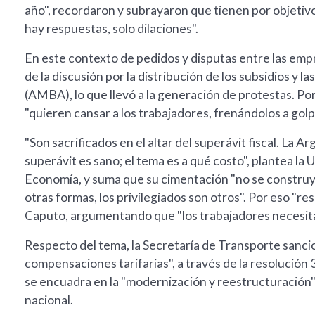
año", recordaron y subrayaron que tienen por objeti
hay respuestas, solo dilaciones".
En este contexto de pedidos y disputas entre las empr
de la discusión por la distribución de los subsidios y 
(AMBA), lo que llevó a la generación de protestas. Por
"quieren cansar a los trabajadores, frenándolos a golpe
"Son sacrificados en el altar del superávit fiscal. La Ar
superávit es sano; el tema es a qué costo", plantea la U
Economía, y suma que su cimentación "no se construy
otras formas, los privilegiados son otros". Por eso "res
Caputo, argumentando que "los trabajadores necesita
Respecto del tema, la Secretaría de Transporte sanci
compensaciones tarifarias", a través de la resolución 
se encuadra en la "modernización y reestructuración
nacional.