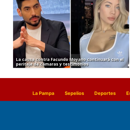
La causa contra Facundo Moyano continuará con el
peritaje de cámaras y testimonios
La Pampa
Sepelios
Deportes
E
Culturales
Agro La Pampa
Cocin
Farmacias de turno
Entr