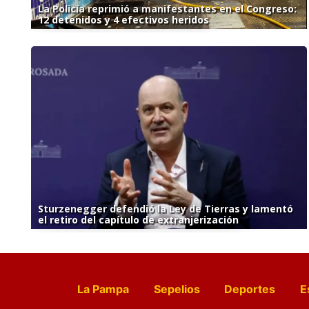
La Policía reprimió a manifestantes en el Congreso:
12 detenidos y 4 efectivos heridos
Sturzenegger defendió la Ley de Tierras y lamentó
el retiro del capítulo de extranjerización
La Pampa
Sepelios
Deportes
E