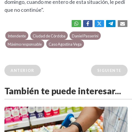
domingo, cuando me entero de esta situación, le pedí
que no continúe".
Intendente
Ciudad de Córdoba
Daniel Passerini
Máximo responsable
Caso Agostina Vega
ANTERIOR
SIGUIENTE
También te puede interesar...