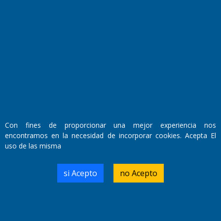
Fundado por el
Doctor Antonio Nemesio
Primera edición: Domingo 3 de Mayo de 1992
Miembro de ADIRA,ADEPA y CPPAL
Propietario: El Diario SRL
Director Periodístico:
Walter René Goñi
Con fines de proporcionar una mejor experiencia nos
encontramos en la necesidad de incorporar cookies. Acepta El
uso de las misma
Domicilio Legal: José Ingenieros 855,
Santa Rosa, La Pampa.
Número de Registro DNDA:
si Acepto
no Acepto
RL-2019-55551274-APN-DNDA#MJ
Edición #
9419
Fecha de Edición:
8/08/2026
Fecha de Inicio: 19/10/2000