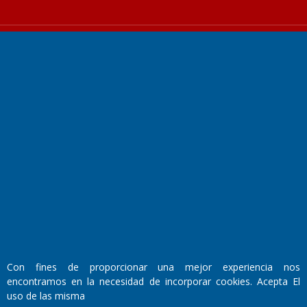
Fundado por el
Doctor Antonio Nemesio
Primera edición: Domingo 3 de Mayo de 1992
Miembro de ADIRA,ADEPA y CPPAL
Propietario: El Diario SRL
Director Periodístico:
Walter René Goñi
Con fines de proporcionar una mejor experiencia nos
encontramos en la necesidad de incorporar cookies. Acepta El
uso de las misma