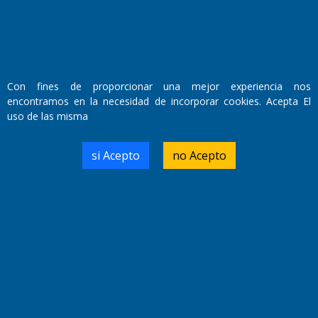
Con fines de proporcionar una mejor experiencia nos
encontramos en la necesidad de incorporar cookies. Acepta El
uso de las misma
si Acepto
no Acepto
Qué pasará con la inflación y el dólar: "La oferta de
divisas va a aflojar", anticipa un economista