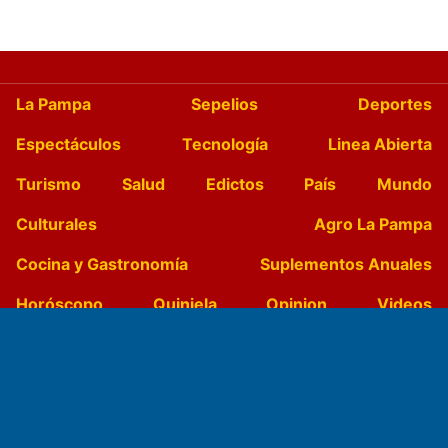
La Pampa
Sepelios
Deportes
Espectáculos
Tecnología
Linea Abierta
Turismo
Salud
Edictos
País
Mundo
Culturales
Agro La Pampa
Cocina y Gastronomía
Suplementos Anuales
Horóscopo
Quiniela
Opinion
Videos
Farmacias de turno
Entre Pocillos
Transmisiones en vivo
El Diario de Papel en DIGITAL