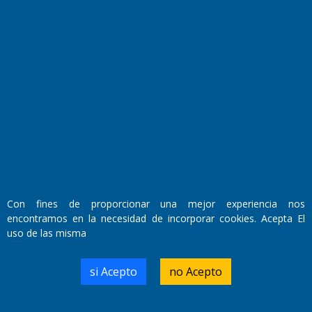
Fundado por el
Doctor Antonio Nemesio
Con fines de proporcionar una mejor experiencia nos
Primera edición: Domingo 3 de Mayo de 1992
encontramos en la necesidad de incorporar cookies. Acepta El
Miembro de ADIRA,ADEPA y CPPAL
uso de las misma
Propietario: El Diario SRL
Director Periodístico:
Walter René Goñi
si Acepto
no Acepto
Domicilio Legal: José Ingenieros 855,