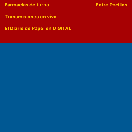
Farmacias de turno
Entre Pocillos
Transmisiones en vivo
El Diario de Papel en DIGITAL
Fundado por el
Doctor Antonio Nemesio
Primera edición: Domingo 3 de Mayo de 1992
Miembro de ADIRA,ADEPA y CPPAL