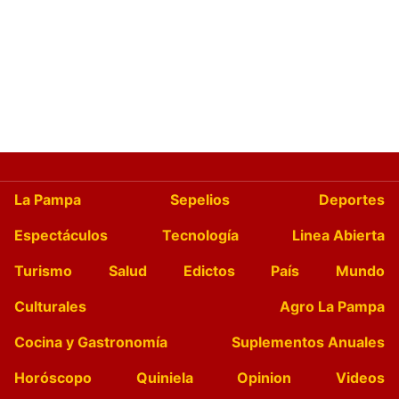
La Pampa
Sepelios
Deportes
Espectáculos
Tecnología
Linea Abierta
Turismo
Salud
Edictos
País
Mundo
Culturales
Agro La Pampa
Cocina y Gastronomía
Suplementos Anuales
Horóscopo
Quiniela
Opinion
Videos