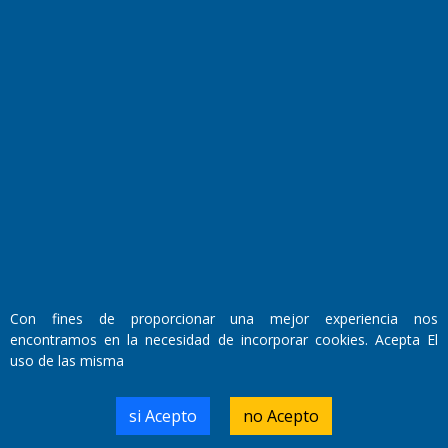
Fundado por el
Doctor Antonio Nemesio
Primera edición: Domingo 3 de Mayo de 1992
Miembro de ADIRA,ADEPA y CPPAL
Propietario: El Diario SRL
Director Periodístico:
Walter René Goñi
Con fines de proporcionar una mejor experiencia nos
encontramos en la necesidad de incorporar cookies. Acepta El
uso de las misma
Domicilio Legal: José Ingenieros 855,
Santa Rosa, La Pampa.
Número de Registro DNDA:
si Acepto
no Acepto
RL-2019-55551274-APN-DNDA#MJ