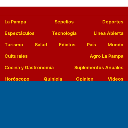
La Pampa
Sepelios
Deportes
Espectáculos
Tecnología
Linea Abierta
Turismo
Salud
Edictos
País
Mundo
Culturales
Agro La Pampa
Cocina y Gastronomía
Suplementos Anuales
Horóscopo
Quiniela
Opinion
Videos
Farmacias de turno
Entre Pocillos
Transmisiones en vivo
El Diario de Papel en DIGITAL