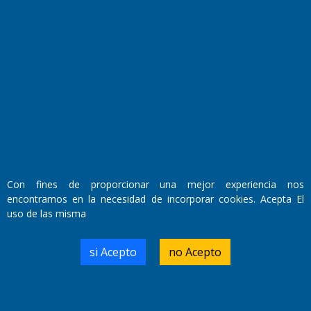
Fundado por el
Doctor Antonio Nemesio
Con fines de proporcionar una mejor experiencia nos
Primera edición: Domingo 3 de Mayo de 1992
encontramos en la necesidad de incorporar cookies. Acepta El
Miembro de ADIRA,ADEPA y CPPAL
Propietario: El Diario SRL
uso de las misma
Director Periodístico:
Walter René Goñi
si Acepto
no Acepto
Domicilio Legal: José Ingenieros 855,
Santa Rosa, La Pampa.