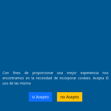
Fundado por el
Doctor Antonio Nemesio
Primera edición: Domingo 3 de Mayo de 1992
Miembro de ADIRA,ADEPA y CPPAL
Propietario: El Diario SRL
Director Periodístico:
Walter René Goñi
Con fines de proporcionar una mejor experiencia nos
encontramos en la necesidad de incorporar cookies. Acepta El
uso de las misma
Domicilio Legal: José Ingenieros 855,
Santa Rosa, La Pampa.
Número de Registro DNDA:
si Acepto
no Acepto
RL-2019-55551274-APN-DNDA#MJ
Edición #
9417
Fecha de Edición:
6/08/2026