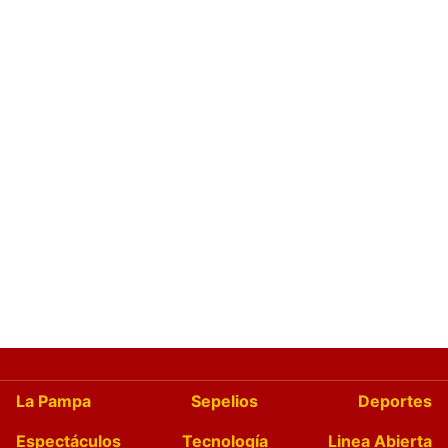
La Pampa
Sepelios
Deportes
Espectáculos
Tecnología
Linea Abierta