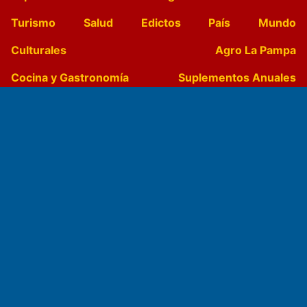
Turismo
Salud
Edictos
País
Mundo
Culturales
Agro La Pampa
Cocina y Gastronomía
Suplementos Anuales
Horóscopo
Quiniela
Opinion
Videos
Farmacias de turno
Entre Pocillos
Transmisiones en vivo
El Diario de Papel en DIGITAL