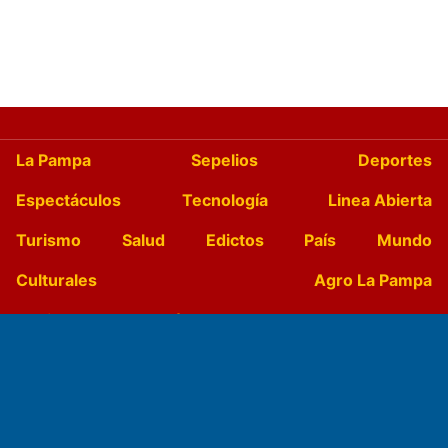
La Pampa
Sepelios
Deportes
Espectáculos
Tecnología
Linea Abierta
Turismo
Salud
Edictos
País
Mundo
Culturales
Agro La Pampa
Cocina y Gastronomía
Suplementos Anuales
Horóscopo
Quiniela
Opinion
Videos
Farmacias de turno
Entre Pocillos
Transmisiones en vivo