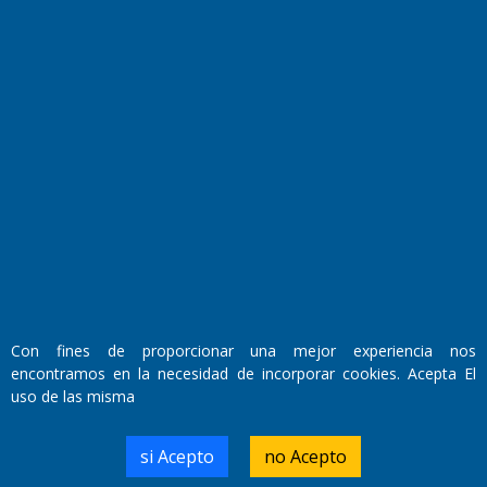
El Diario de Papel en DIGITAL
Con fines de proporcionar una mejor experiencia nos
Fundado por el
Doctor Antonio Nemesio
encontramos en la necesidad de incorporar cookies. Acepta El
Primera edición: Domingo 3 de Mayo de 1992
uso de las misma
Miembro de ADIRA,ADEPA y CPPAL
Propietario: El Diario SRL
Director Periodístico:
si Acepto
no Acepto
Walter René Goñi