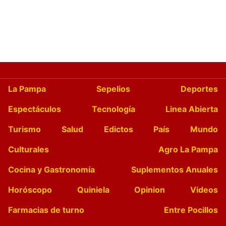
La Pampa
Sepelios
Deportes
Espectáculos
Tecnología
Linea Abierta
Turismo
Salud
Edictos
País
Mundo
Culturales
Agro La Pampa
Cocina y Gastronomía
Suplementos Anuales
Horóscopo
Quiniela
Opinion
Videos
Farmacias de turno
Entre Pocillos