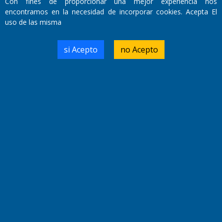
Con fines de proporcionar una mejor experiencia nos
encontramos en la necesidad de incorporar cookies. Acepta El
uso de las misma
Domicilio Legal: José Ingenieros 855,
Santa Rosa, La Pampa.
si Acepto
no Acepto
Número de Registro DNDA:
RL-2019-55551274-APN-DNDA#MJ
Edición #
9417
Fecha de Edición:
6/08/2026
Fecha de Inicio: 19/10/2000
Director General de Contenidos:
Dr. Jorge Ricardo Nemesio
Redacción, Administración,
Oficina Comercial y Planta Impresora:
José Ingenieros 855,
Santa Rosa, La Pampa, Argentina.
Tel: (02954) 411117/18/19/20
Cel: +54 2954 535213