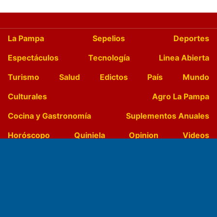
La Pampa
Sepelios
Deportes
Espectáculos
Tecnología
Linea Abierta
Turismo
Salud
Edictos
País
Mundo
Culturales
Agro La Pampa
Cocina y Gastronomía
Suplementos Anuales
Horóscopo
Quiniela
Opinion
Videos
Farmacias de turno
Entre Pocillos
Transmisiones en vivo
El Diario de Papel en DIGITAL