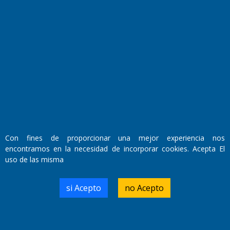
Fundado por el
Doctor Antonio Nemesio
Con fines de proporcionar una mejor experiencia nos
Primera edición: Domingo 3 de Mayo de 1992
encontramos en la necesidad de incorporar cookies. Acepta El
Miembro de ADIRA,ADEPA y CPPAL
Propietario: El Diario SRL
uso de las misma
Director Periodístico:
Walter René Goñi
si Acepto
no Acepto
Domicilio Legal: José Ingenieros 855,
Santa Rosa, La Pampa.