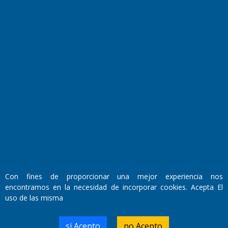
El Diario de Papel en DIGITAL
Fundado por el
Doctor Antonio Nemesio
Primera edición: Domingo 3 de Mayo de 1992
Con fines de proporcionar una mejor experiencia nos
Miembro de ADIRA,ADEPA y CPPAL
encontramos en la necesidad de incorporar cookies. Acepta El
Propietario: El Diario SRL
Director Periodístico:
uso de las misma
Walter René Goñi
si Acepto
no Acepto