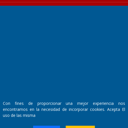
Fundado por el
Doctor Antonio Nemesio
Primera edición: Domingo 3 de Mayo de 1992
Miembro de ADIRA,ADEPA y CPPAL
Propietario: El Diario SRL
Director Periodístico:
Walter René Goñi
Con fines de proporcionar una mejor experiencia nos
encontramos en la necesidad de incorporar cookies. Acepta El
uso de las misma
Domicilio Legal: José Ingenieros 855,
Santa Rosa, La Pampa.