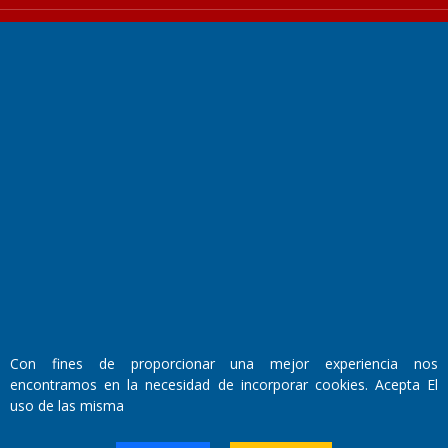
Fundado por el
Doctor Antonio Nemesio
Primera edición: Domingo 3 de Mayo de 1992
Miembro de ADIRA,ADEPA y CPPAL
Propietario: El Diario SRL
Director Periodístico:
Walter René Goñi
Con fines de proporcionar una mejor experiencia nos
encontramos en la necesidad de incorporar cookies. Acepta El
uso de las misma
Domicilio Legal: José Ingenieros 855,
Santa Rosa, La Pampa.