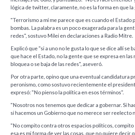
lógica de twitter, claramente, no es la forma en que la 
"Terrorismo a mí me parece que es cuando el Estado 
bombas. La palabra es un poco exagerada para la gente 
redes", sostuvo Milei en declaraciones a Radio Mitre.
Explicó que "si a uno no le gusta lo que se dice allí se 
que hace el Estado, no la gente que se expresa en las r
bloquea o se baja de las redes", aseveró.
Por otra parte, opino que una eventual candidatura pr
peronismo, como sostuvo recientemente el president
expresó: "No pienso la política en esos términos".
"Nosotros nos tenemos que dedicar a gobernar. Si ha
si hacemos un Gobierno que no merece ser reelecto n
"No compito contra otros espacios políticos, compito
esa es mi forma de ver las cosas, que no quiere decir qu