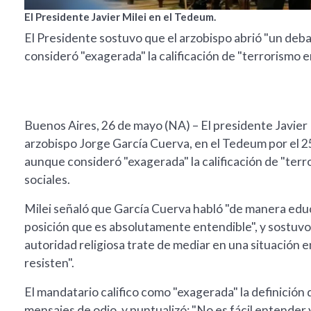
El Presidente Javier Milei en el Tedeum.
El Presidente sostuvo que el arzobispo abrió "un deb
consideró "exagerada" la calificación de "terrorismo en
Buenos Aires, 26 de mayo (NA) – El presidente Javier M
arzobispo Jorge García Cuerva, en el Tedeum por el 2
aunque consideró "exagerada" la calificación de "terr
sociales.
Milei señaló que García Cuerva habló "de manera educ
posición que es absolutamente entendible", y sostuvo 
autoridad religiosa trate de mediar en una situación
resisten".
El mandatario califico como "exagerada" la definición d
mensajes de odio, y puntualizó: "No es fácil entender 