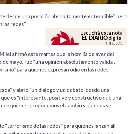
ate desde una posición absolutamente entendible", pero
 las redes".
Escuchá esta nota
EL DIARIO
digital
minutos
ilei afirmó este martes que la homilía de ayer del
5 de mayo, fue "una opinión absolutamente valida",
orismo" para quienes expresan odio en las redes
ada" y abrió "un diálogo y un debate, desde una
que es "interesante, positivo y constructivo que una
 entre quienes proponemos el cambio y quienes se
e "terrorismo de las redes" para quienes lanzan allí
y asimilar cómo funciona el mundo de las redes. La