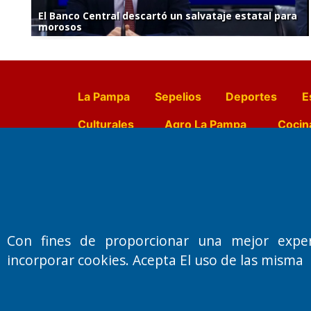
El Banco Central descartó un salvataje estatal para
morosos
La Pampa
Sepelios
Deportes
E
Culturales
Agro La Pampa
Cocin
Farmacias de turno
Entr
Fundado por el
Doctor Antonio 
Con fines de proporcionar una mejor expe
Primera edición: Domingo 3 de May
incorporar cookies. Acepta El uso de las misma
Miembro de ADIRA,ADEPA y CPPAL
Propietario: El Diario SRL
Director Periodístico:
Walter René Goñi