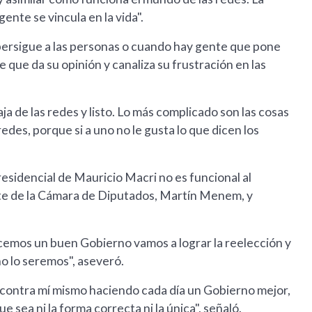
gente se vincula en la vida".
persigue a las personas o cuando hay gente que pone
que da su opinión y canaliza su frustración en las
baja de las redes y listo. Lo más complicado son las cosas
edes, porque si a uno no le gusta lo que dicen los
esidencial de Mauricio Macri no es funcional al
e de la Cámara de Diputados, Martín Menem, y
cemos un buen Gobierno vamos a lograr la reelección y
o lo seremos", aseveró.
 contra mí mismo haciendo cada día un Gobierno mejor,
e sea ni la forma correcta ni la única", señaló.