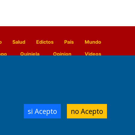
o
Salud
Edictos
País
Mundo
opo
Quiniela
Opinion
Videos
El Diario de Papel en DIGITAL
e Contenidos:
Nemesio
si Acepto
no Acepto
ración,
 Planta Impresora:
,
a, Argentina.