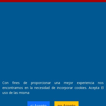
Fundado por el
Doctor Antonio Nemesio
Primera edición: Domingo 3 de Mayo de 1992
Miembro de ADIRA,ADEPA y CPPAL
Propietario: El Diario SRL
Director Periodístico:
Walter René Goñi
Con fines de proporcionar una mejor experiencia nos
encontramos en la necesidad de incorporar cookies. Acepta El
uso de las misma
Domicilio Legal: José Ingenieros 855,
Santa Rosa, La Pampa.
Número de Registro DNDA:
si Acepto
no Acepto