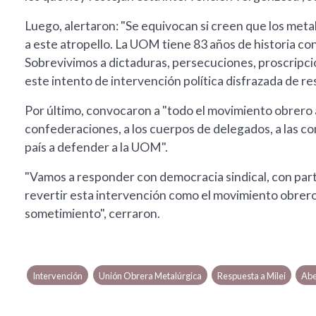
Luego, alertaron: "Se equivocan si creen que los met
a este atropello. La UOM tiene 83 años de historia co
Sobrevivimos a dictaduras, persecuciones, proscripci
este intento de intervención política disfrazada de res
Por último, convocaron a "todo el movimiento obrero ar
confederaciones, a los cuerpos de delegados, a las co
país a defender a la UOM".
"Vamos a responder con democracia sindical, con part
revertir esta intervención como el movimiento obrero 
sometimiento", cerraron.
Intervención
Unión Obrera Metalúrgica
Respuesta a Milei
Abe