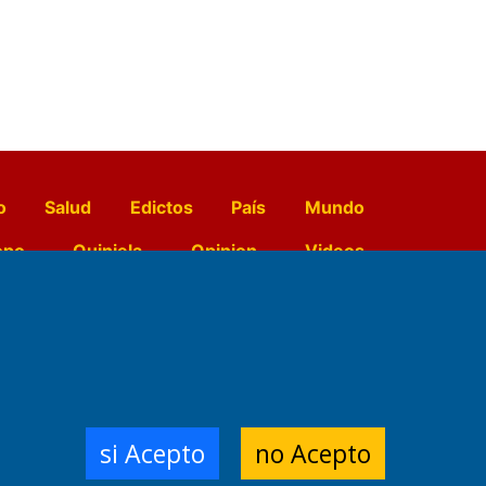
o
Salud
Edictos
País
Mundo
opo
Quiniela
Opinion
Videos
El Diario de Papel en DIGITAL
e Contenidos:
Nemesio
si Acepto
no Acepto
ración,
 Planta Impresora: