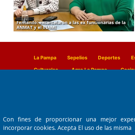
Fentanilo: excarcelaron a las ex funcionarias de la
ANMAT y el INAME
La Pampa
Sepelios
Deportes
E
Culturales
Agro La Pampa
Cocin
Farmacias de turno
Entr
Fundado por el
Doctor Antonio 
Con fines de proporcionar una mejor expe
Primera edición: Domingo 3 de May
incorporar cookies. Acepta El uso de las misma
Miembro de ADIRA,ADEPA y CPPAL
Propietario: El Diario SRL