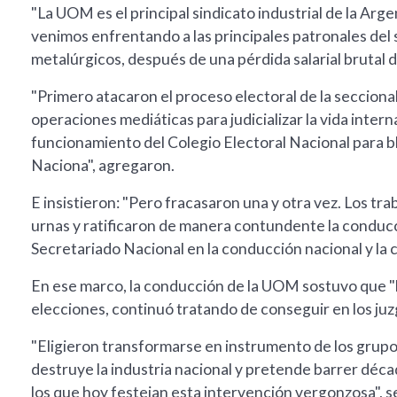
"La UOM es el principal sindicato industrial de la Ar
venimos enfrentando a las principales patronales del 
metalúrgicos, después de una pérdida salarial brutal de
"Primero atacaron el proceso electoral de la seccion
operaciones mediáticas para judicializar la vida inter
funcionamiento del Colegio Electoral Nacional para b
Naciona", agregaron.
E insistieron: "Pero fracasaron una y otra vez. Los tr
urnas y ratificaron de manera contundente la conduc
Secretariado Nacional en la conducción nacional y la 
En ese marco, la conducción de la UOM sostuvo que "
elecciones, continuó tratando de conseguir en los juzg
"Eligieron transformarse en instrumento de los grup
destruye la industria nacional y pretende barrer déca
los que hoy festejan esta intervención vergonzosa", s