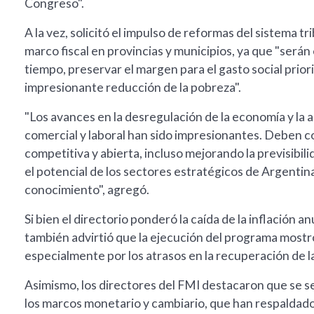
Congreso".
A la vez, solicitó el impulso de reformas del sistema tr
marco fiscal en provincias y municipios, ya que "serán 
tiempo, preservar el margen para el gasto social prior
impresionante reducción de la pobreza".
"Los avances en la desregulación de la economía y la a
comercial y laboral han sido impresionantes. Deben c
competitiva y abierta, incluso mejorando la previsibili
el potencial de los sectores estratégicos de Argentina
conocimiento", agregó.
Si bien el directorio ponderó la caída de la inflación a
también advirtió que la ejecución del programa mostró
especialmente por los atrasos en la recuperación de l
Asimismo, los directores del FMI destacaron que se se
los marcos monetario y cambiario, que han respaldado 