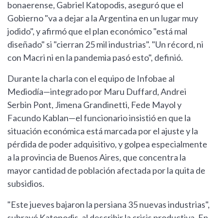
bonaerense, Gabriel Katopodis, aseguró que el
Gobierno "va a dejar a la Argentina en un lugar muy
jodido", y afirmó que el plan económico "está mal
diseñado" si "cierran 25 mil industrias". "Un récord, ni
con Macri ni en la pandemia pasó esto", definió.
Durante la charla con el equipo de Infobae al
Mediodía—integrado por Maru Duffard, Andrei
Serbin Pont, Jimena Grandinetti, Fede Mayol y
Facundo Kablan—el funcionario insistió en que la
situación económica está marcada por el ajuste y la
pérdida de poder adquisitivo, y golpea especialmente
a la provincia de Buenos Aires, que concentra la
mayor cantidad de población afectada por la quita de
subsidios.
"Este jueves bajaron la persiana 35 nuevas industrias",
subrayó Katopodis, al describir la crisis productiva. En