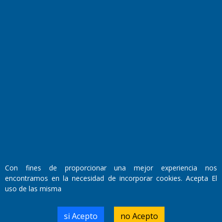
Transmisiones en vivo
El Diario de Papel en DIGITAL
Con fines de proporcionar una mejor experiencia nos
Fundado por el
Doctor Antonio Nemesio
encontramos en la necesidad de incorporar cookies. Acepta El
Primera edición: Domingo 3 de Mayo de 1992
uso de las misma
Miembro de ADIRA,ADEPA y CPPAL
Propietario: El Diario SRL
Director Periodístico:
si Acepto
no Acepto
Walter René Goñi