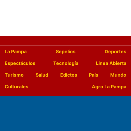
La Pampa
Sepelios
Deportes
Espectáculos
Tecnología
Linea Abierta
Turismo
Salud
Edictos
País
Mundo
Culturales
Agro La Pampa
Cocina y Gastronomía
Suplementos Anuales
Horóscopo
Quiniela
Opinion
Videos
Farmacias de turno
Entre Pocillos