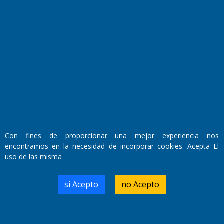
Fundado por el
Doctor Antonio Nemesio
Primera edición: Domingo 3 de Mayo de 1992
Miembro de ADIRA,ADEPA y CPPAL
Propietario: El Diario SRL
Director Periodístico:
Walter René Goñi
Con fines de proporcionar una mejor experiencia nos
encontramos en la necesidad de incorporar cookies. Acepta El
Domicilio Legal: José Ingenieros 855,
uso de las misma
Santa Rosa, La Pampa.
Número de Registro DNDA:
RL-2019-55551274-APN-DNDA#MJ
si Acepto
no Acepto
Edición #
9418
Fecha de Edición:
7/08/2026
Fecha de Inicio: 19/10/2000