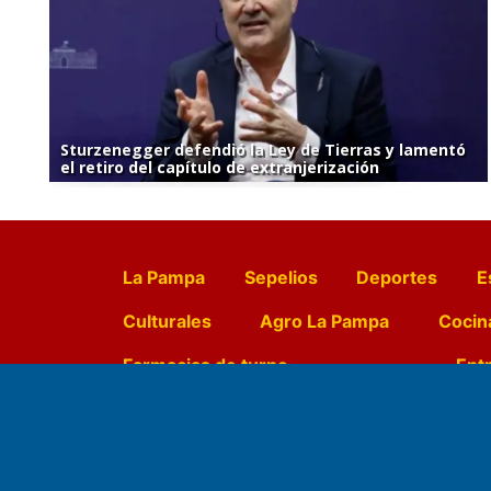
Sturzenegger defendió la Ley de Tierras y lamentó
el retiro del capítulo de extranjerización
La Pampa
Sepelios
Deportes
E
Culturales
Agro La Pampa
Cocin
Farmacias de turno
Entr