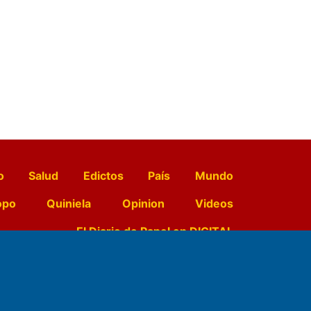
o
Salud
Edictos
País
Mundo
opo
Quiniela
Opinion
Videos
El Diario de Papel en DIGITAL