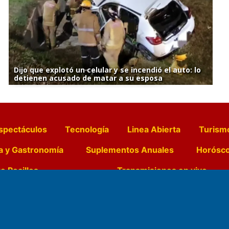
Dijo que explotó un celular y se incendió el auto: lo
detienen acusado de matar a su esposa
spectáculos
Tecnología
Linea Abierta
Turism
a y Gastronomía
Suplementos Anuales
Horósc
e Pocillos
Transmisiones en vivo