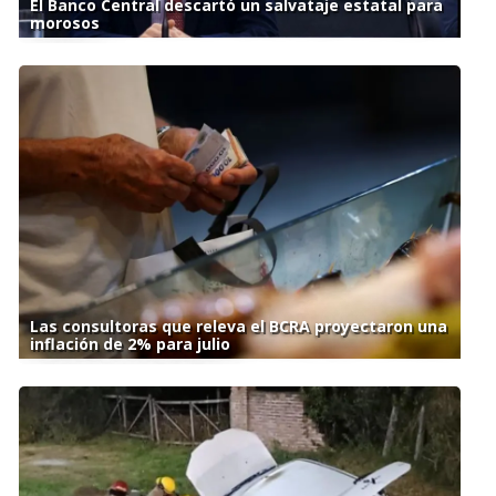
El Banco Central descartó un salvataje estatal para
morosos
Las consultoras que releva el BCRA proyectaron una
inflación de 2% para julio