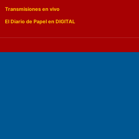
Transmisiones en vivo
El Diario de Papel en DIGITAL
Fundado por el
Doctor Antonio Nemesio
Primera edición: Domingo 3 de Mayo de 1992
Miembro de ADIRA,ADEPA y CPPAL
Propietario: El Diario SRL
Director Periodístico: