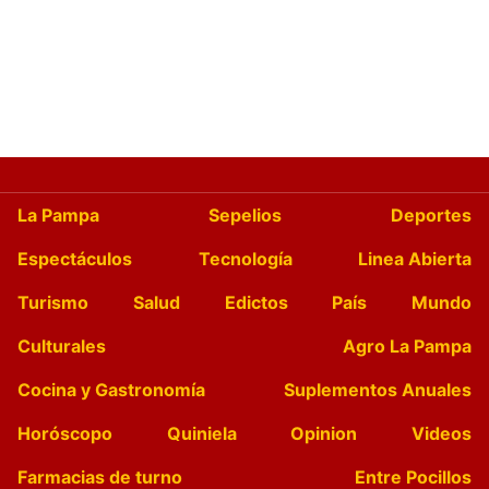
La Pampa
Sepelios
Deportes
Espectáculos
Tecnología
Linea Abierta
Turismo
Salud
Edictos
País
Mundo
Culturales
Agro La Pampa
Cocina y Gastronomía
Suplementos Anuales
Horóscopo
Quiniela
Opinion
Videos
Farmacias de turno
Entre Pocillos