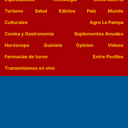
Turismo
Salud
Edictos
País
Mundo
Culturales
Agro La Pampa
Cocina y Gastronomía
Suplementos Anuales
Horóscopo
Quiniela
Opinion
Videos
Farmacias de turno
Entre Pocillos
Transmisiones en vivo
El Diario de Papel en DIGITAL