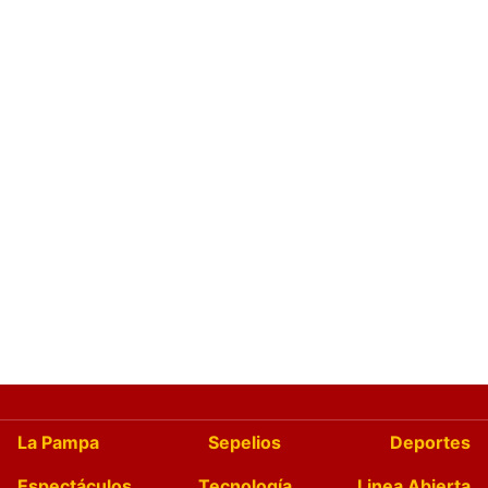
La Pampa
Sepelios
Deportes
Espectáculos
Tecnología
Linea Abierta