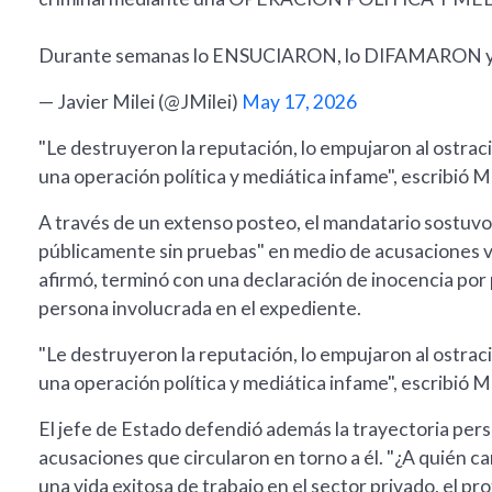
Durante semanas lo ENSUCIARON, lo DIFAMARON y 
— Javier Milei (@JMilei)
May 17, 2026
"Le destruyeron la reputación, lo empujaron al ostrac
una operación política y mediática infame", escribió Mi
A través de un extenso posteo, el mandatario sostuvo
públicamente sin pruebas" en medio de acusaciones v
afirmó, terminó con una declaración de inocencia por 
persona involucrada en el expediente.
"Le destruyeron la reputación, lo empujaron al ostrac
una operación política y mediática infame", escribió Mi
El jefe de Estado defendió además la trayectoria pers
acusaciones que circularon en torno a él. "¿A quién ca
una vida exitosa de trabajo en el sector privado, el pr