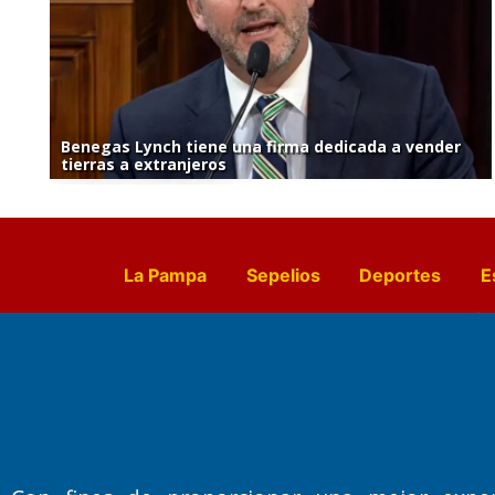
Benegas Lynch tiene una firma dedicada a vender
tierras a extranjeros
La Pampa
Sepelios
Deportes
E
Culturales
Agro La Pampa
Cocin
Farmacias de turno
Entr
Fundado por el
Doctor Antonio 