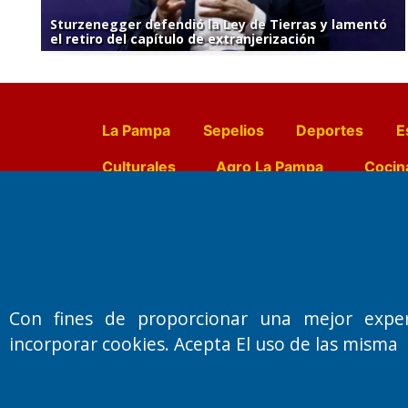
Sturzenegger defendió la Ley de Tierras y lamentó
el retiro del capítulo de extranjerización
La Pampa
Sepelios
Deportes
E
Culturales
Agro La Pampa
Cocin
Farmacias de turno
Entr
Fundado por el
Doctor Antonio 
Con fines de proporcionar una mejor expe
Primera edición: Domingo 3 de May
incorporar cookies. Acepta El uso de las misma
Miembro de ADIRA,ADEPA y CPPAL
Propietario: El Diario SRL
Director Periodístico:
Walter René Goñi