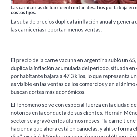
Las carnicerías de barrio enfrentan desafíos por la baja en
costos fijos.
La suba de precios duplica la inflación anual y gener
las carnicerías reportan menos ventas.
El precio de la carne vacuna en argentina subió un 65
duplica la inflación acumulada del período, situada e
por habitante bajara a 47,3 kilos, lo que representa u
es visible en las ventas de los comercios y en el ánim
buscan cortes más económicos.
El fenómeno se ve con especial fuerza en la ciudad d
notorios en la conducta de sus clientes. Hernán Ménde
sector se agravó en los últimos meses. "la carne tie
hacienda que ahora está en cañuelas, y ahí se forma el
días", explicó. Méndez reconoció que en el último año