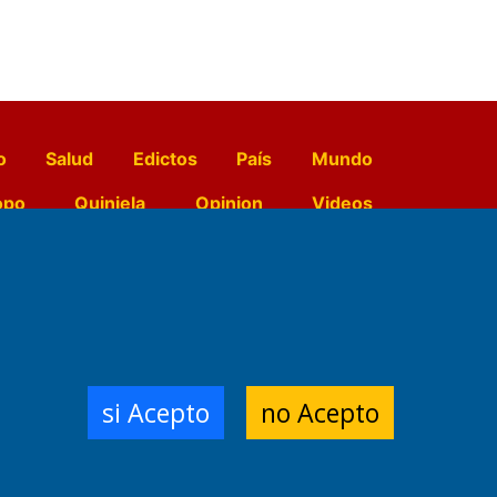
o
Salud
Edictos
País
Mundo
opo
Quiniela
Opinion
Videos
El Diario de Papel en DIGITAL
e Contenidos:
Nemesio
si Acepto
no Acepto
ración,
 Planta Impresora:
,
a, Argentina.