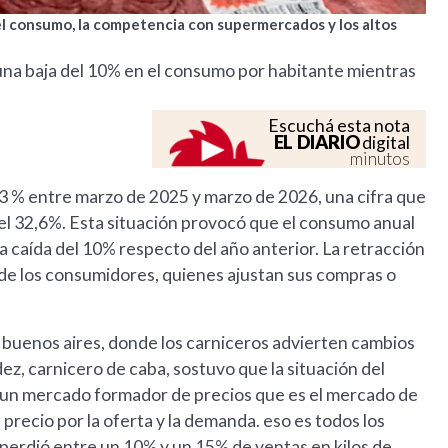
 el consumo, la competencia con supermercados y los altos
a una baja del 10% en el consumo por habitante mientras
Escuchá esta nota
EL DIARIO
digital
minutos
,3 % entre marzo de 2025 y marzo de 2026, una cifra que
n el 32,6%. Esta situación provocó que el consumo anual
na caída del 10% respecto del año anterior. La retracción
o de los consumidores, quienes ajustan sus compras o
e buenos aires, donde los carniceros advierten cambios
z, carnicero de caba, sostuvo que la situación del
ne un mercado formador de precios que es el mercado de
 precio por la oferta y la demanda. eso es todos los
 perdió entre un 10% y un 15% de ventas en kilos de