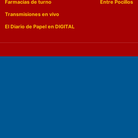
Farmacias de turno
Entre Pocillos
Transmisiones en vivo
El Diario de Papel en DIGITAL
Fundado por el
Doctor Antonio Nemesio
Primera edición: Domingo 3 de Mayo de 1992
Miembro de ADIRA,ADEPA y CPPAL
Propietario: El Diario SRL