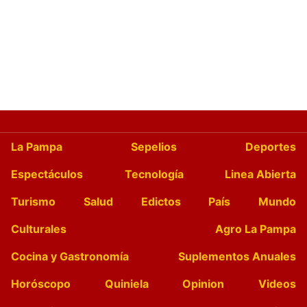
La Pampa
Sepelios
Deportes
Espectáculos
Tecnología
Linea Abierta
Turismo
Salud
Edictos
País
Mundo
Culturales
Agro La Pampa
Cocina y Gastronomía
Suplementos Anuales
Horóscopo
Quiniela
Opinion
Videos