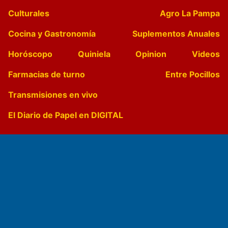
Culturales
Agro La Pampa
Cocina y Gastronomía
Suplementos Anuales
Horóscopo
Quiniela
Opinion
Videos
Farmacias de turno
Entre Pocillos
Transmisiones en vivo
El Diario de Papel en DIGITAL