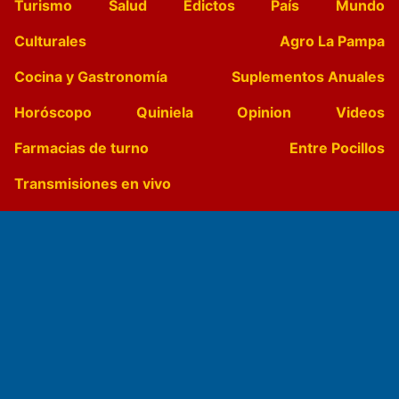
Turismo
Salud
Edictos
País
Mundo
Culturales
Agro La Pampa
Cocina y Gastronomía
Suplementos Anuales
Horóscopo
Quiniela
Opinion
Videos
Farmacias de turno
Entre Pocillos
Transmisiones en vivo
El Diario de Papel en DIGITAL