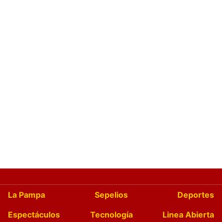
La Pampa
Sepelios
Deportes
Espectáculos
Tecnología
Linea Abierta