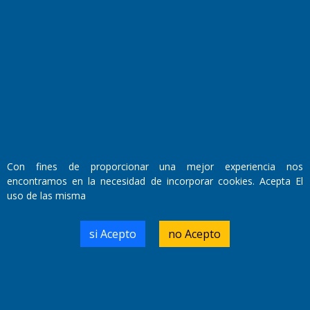
Fundado por el
Doctor Antonio Nemesio
Primera edición: Domingo 3 de Mayo de 1992
Miembro de ADIRA,ADEPA y CPPAL
Propietario: El Diario SRL
Director Periodístico:
Walter René Goñi
Con fines de proporcionar una mejor experiencia nos
encontramos en la necesidad de incorporar cookies. Acepta El
uso de las misma
Domicilio Legal: José Ingenieros 855,
Santa Rosa, La Pampa.
Número de Registro DNDA:
si Acepto
no Acepto
RL-2019-55551274-APN-DNDA#MJ
Edición #
9419
Fecha de Edición:
8/08/2026
Fecha de Inicio: 19/10/2000