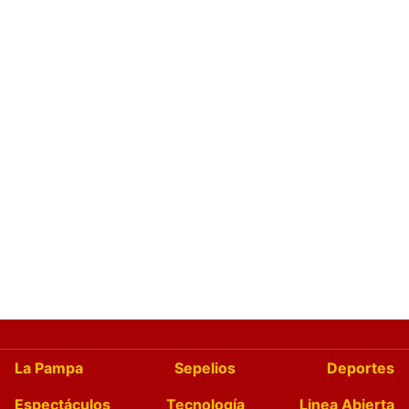
La Pampa
Sepelios
Deportes
Espectáculos
Tecnología
Linea Abierta