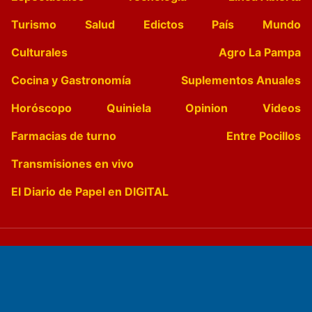
Turismo
Salud
Edictos
País
Mundo
Culturales
Agro La Pampa
Cocina y Gastronomía
Suplementos Anuales
Horóscopo
Quiniela
Opinion
Videos
Farmacias de turno
Entre Pocillos
Transmisiones en vivo
El Diario de Papel en DIGITAL