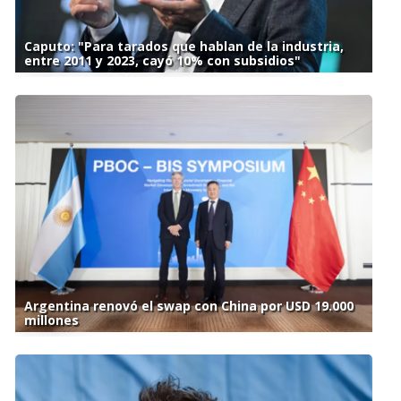
Caputo: "Para tarados que hablan de la industria,
entre 2011 y 2023, cayó 10% con subsidios"
Argentina renovó el swap con China por USD 19.000
millones