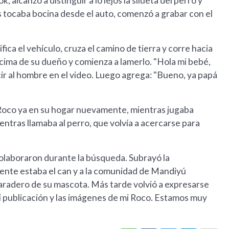
lcanzó a distinguir a lo lejos la silueta del perro y
s tocaba bocina desde el auto, comenzó a grabar con el
ca el vehículo, cruza el camino de tierra y corre hacia
ncima de su dueño y comienza a lamerlo. "Hola mi bebé,
cir al hombre en el video. Luego agrega: "Bueno, ya papá
Roco ya en su hogar nuevamente, mientras jugaba
entras llamaba al perro, que volvía a acercarse para
olaboraron durante la búsqueda. Subrayó la
lmente estaba el can y a la comunidad de Mandiyú
aradero de su mascota. Más tarde volvió a expresarse
i publicación y las imágenes de mi Roco. Estamos muy