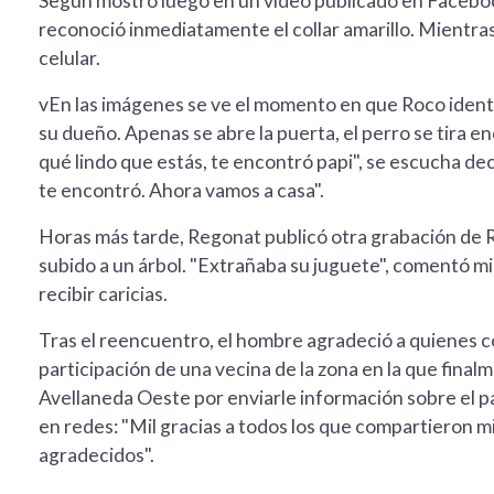
Según mostró luego en un video publicado en Facebook, a
reconoció inmediatamente el collar amarillo. Mientra
celular.
vEn las imágenes se ve el momento en que Roco identifi
su dueño. Apenas se abre la puerta, el perro se tira e
qué lindo que estás, te encontró papi", se escucha de
te encontró. Ahora vamos a casa".
Horas más tarde, Regonat publicó otra grabación de 
subido a un árbol. "Extrañaba su juguete", comentó mi
recibir caricias.
Tras el reencuentro, el hombre agradeció a quienes c
participación de una vecina de la zona en la que fina
Avellaneda Oeste por enviarle información sobre el p
en redes: "Mil gracias a todos los que compartieron m
agradecidos".