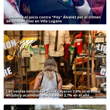
Comienza el juicio contra "Pity" Álvarez por el crimen
de Cristian Díaz en Villa Lugano
Las ventas minoristas pyme cayeron 3,8% interanual
en julio y acumulan una baja del 2,7% en el año