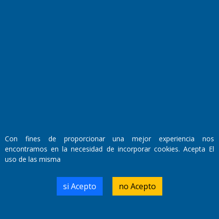
Fundado por el
Doctor Antonio Nemesio
Primera edición: Domingo 3 de Mayo de 1992
Miembro de ADIRA,ADEPA y CPPAL
Con fines de proporcionar una mejor experiencia nos
Propietario: El Diario SRL
encontramos en la necesidad de incorporar cookies. Acepta El
Director Periodístico:
uso de las misma
Walter René Goñi
si Acepto
no Acepto
Domicilio Legal: José Ingenieros 855,
Santa Rosa, La Pampa.
Número de Registro DNDA: