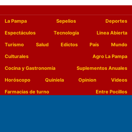
La Pampa
Sepelios
Deportes
Espectáculos
Tecnología
Linea Abierta
Turismo
Salud
Edictos
País
Mundo
Culturales
Agro La Pampa
Cocina y Gastronomía
Suplementos Anuales
Horóscopo
Quiniela
Opinion
Videos
Farmacias de turno
Entre Pocillos
Transmisiones en vivo
El Diario de Papel en DIGITAL