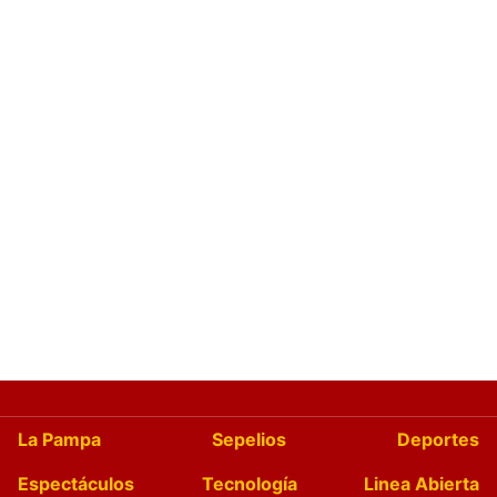
La Pampa
Sepelios
Deportes
Espectáculos
Tecnología
Linea Abierta