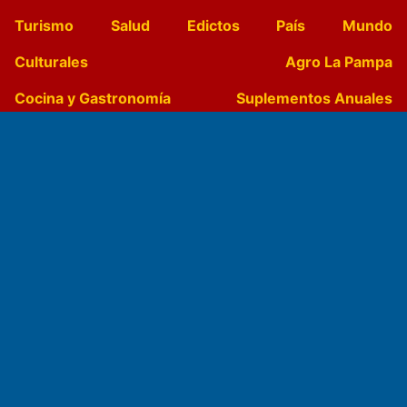
Turismo
Salud
Edictos
País
Mundo
Culturales
Agro La Pampa
Cocina y Gastronomía
Suplementos Anuales
Horóscopo
Quiniela
Opinion
Videos
Farmacias de turno
Entre Pocillos
Transmisiones en vivo
El Diario de Papel en DIGITAL