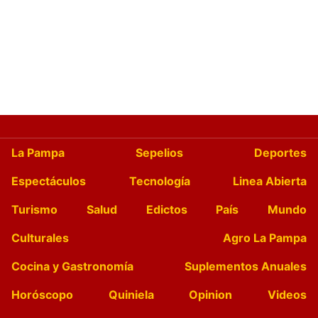
La Pampa
Sepelios
Deportes
Espectáculos
Tecnología
Linea Abierta
Turismo
Salud
Edictos
País
Mundo
Culturales
Agro La Pampa
Cocina y Gastronomía
Suplementos Anuales
Horóscopo
Quiniela
Opinion
Videos