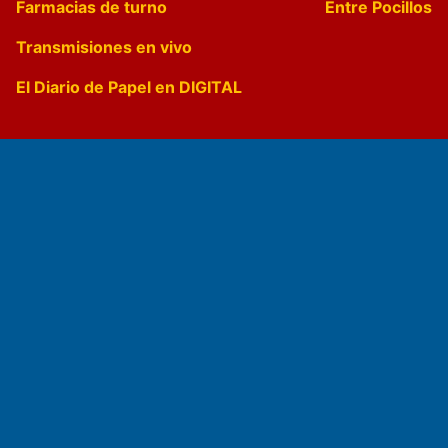
Farmacias de turno
Entre Pocillos
Transmisiones en vivo
El Diario de Papel en DIGITAL
Fundado por el
Doctor Antonio Nemesio
Primera edición: Domingo 3 de Mayo de 1992
Miembro de ADIRA,ADEPA y CPPAL
Propietario: El Diario SRL