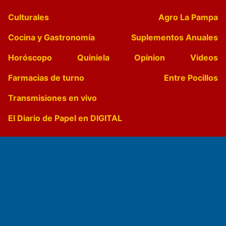
Culturales
Agro La Pampa
Cocina y Gastronomía
Suplementos Anuales
Horóscopo
Quiniela
Opinion
Videos
Farmacias de turno
Entre Pocillos
Transmisiones en vivo
El Diario de Papel en DIGITAL