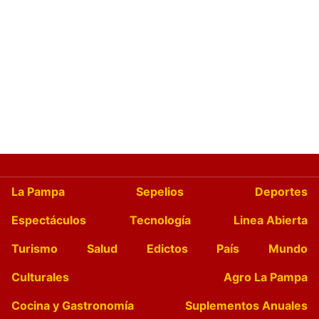
La Pampa
Sepelios
Deportes
Espectáculos
Tecnología
Linea Abierta
Turismo
Salud
Edictos
País
Mundo
Culturales
Agro La Pampa
Cocina y Gastronomía
Suplementos Anuales