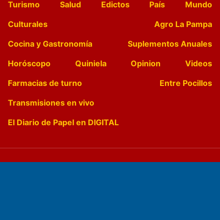
Turismo
Salud
Edictos
País
Mundo
Culturales
Agro La Pampa
Cocina y Gastronomía
Suplementos Anuales
Horóscopo
Quiniela
Opinion
Videos
Farmacias de turno
Entre Pocillos
Transmisiones en vivo
El Diario de Papel en DIGITAL