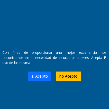
Fundado por el
Doctor Antonio Nemesio
Primera edición: Domingo 3 de Mayo de 1992
Miembro de ADIRA,ADEPA y CPPAL
Propietario: El Diario SRL
Director Periodístico:
Walter René Goñi
Con fines de proporcionar una mejor experiencia nos
encontramos en la necesidad de incorporar cookies. Acepta El
uso de las misma
Domicilio Legal: José Ingenieros 855,
Santa Rosa, La Pampa.
Número de Registro DNDA:
si Acepto
no Acepto
RL-2019-55551274-APN-DNDA#MJ
Edición #
9420
Fecha de Edición:
9/08/2026
Fecha de Inicio: 19/10/2000