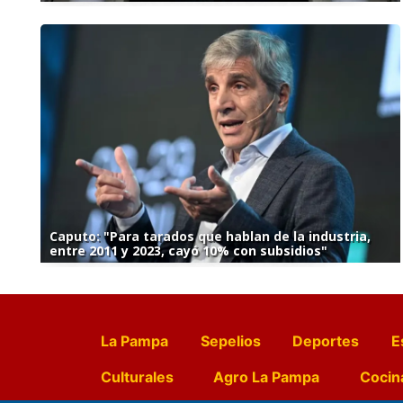
Caputo: "Para tarados que hablan de la industria,
entre 2011 y 2023, cayó 10% con subsidios"
La Pampa
Sepelios
Deportes
E
Culturales
Agro La Pampa
Cocin