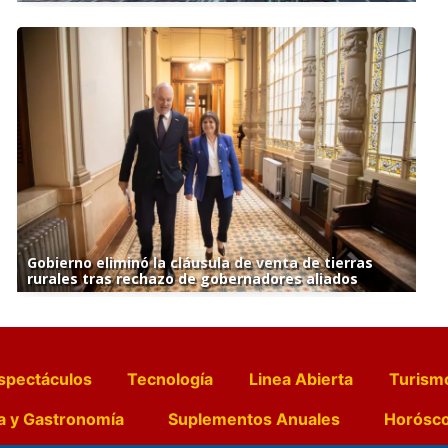
Gobierno eliminó la cláusula de venta de tierras
rurales tras rechazo de gobernadores aliados
spectáculos
Tecnología
Linea Abierta
Turism
a y Gastronomía
Suplementos Anuales
Horósc