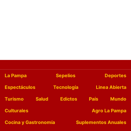
La Pampa
Sepelios
Deportes
Espectáculos
Tecnología
Linea Abierta
Turismo
Salud
Edictos
País
Mundo
Culturales
Agro La Pampa
Cocina y Gastronomía
Suplementos Anuales