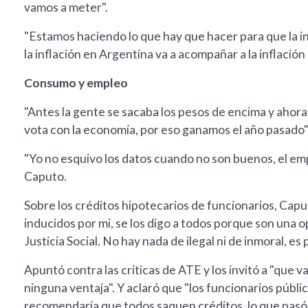
vamos a meter".
"Estamos haciendo lo que hay que hacer para que la inf
la inflación en Argentina va a acompañar a la inflación
Consumo y empleo
"Antes la gente se sacaba los pesos de encima y ahora
vota con la economía, por eso ganamos el año pasado"
"Yo no esquivo los datos cuando no son buenos, el emp
Caputo.
Sobre los créditos hipotecarios de funcionarios, Capu
inducidos por mi, se los digo a todos porque son una 
Justicia Social. No hay nada de ilegal ni de inmoral, es
Apuntó contra las críticas de ATE y los invitó a "que 
ninguna ventaja". Y aclaró que "los funcionarios públi
recomendaría que todos saquen créditos, lo que pasó