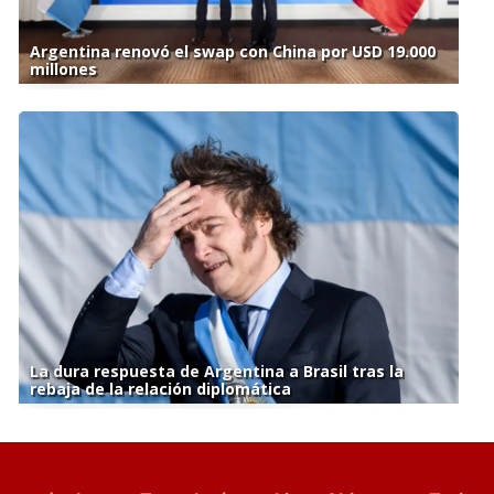
Argentina renovó el swap con China por USD 19.000
millones
La dura respuesta de Argentina a Brasil tras la
rebaja de la relación diplomática