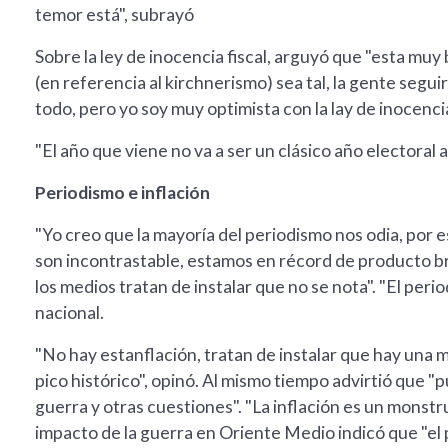
temor está", subrayó
Sobre la ley de inocencia fiscal, arguyó que "esta mu
(en referencia al kirchnerismo) sea tal, la gente segu
todo, pero yo soy muy optimista con la lay de inocencia 
"El año que viene no va a ser un clásico año electoral 
Periodismo e inflación
"Yo creo que la mayoría del periodismo nos odia, por es
son incontrastable, estamos en récord de producto br
los medios tratan de instalar que no se nota". "El peri
nacional.
"No hay estanflación, tratan de instalar que hay una
pico histórico", opinó. Al mismo tiempo advirtió que "
guerra y otras cuestiones". "La inflación es un monst
impacto de la guerra en Oriente Medio indicó que "el 