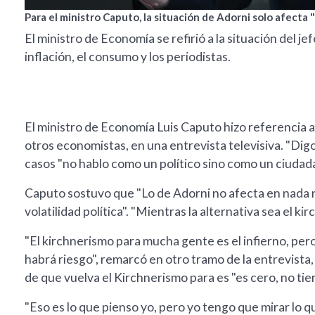
Para el ministro Caputo, la situación de Adorni solo afecta "l
El ministro de Economía se refirió a la situación del j
inflación, el consumo y los periodistas.
El ministro de Economía Luis Caputo hizo referencia a
otros economistas, en una entrevista televisiva. "Digo
casos "no hablo como un político sino como un ciudada
Caputo sostuvo que "Lo de Adorni no afecta en nada ni a
volatilidad política". "Mientras la alternativa sea el ki
"El kirchnerismo para mucha gente es el infierno, pe
habrá riesgo", remarcó en otro tramo de la entrevista
de que vuelva el Kirchnerismo para es "es cero, no tie
"Eso es lo que pienso yo, pero yo tengo que mirar lo q