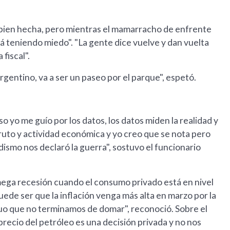
y bien hecha, pero mientras el mamarracho de enfrente
irá teniendo miedo". "La gente dice vuelve y dan vuelta
fiscal".
argentino, va a ser un paseo por el parque", espetó.
o yo me guío por los datos, los datos miden la realidad y
uto y actividad económica y yo creo que se nota pero
odismo nos declaró la guerra", sostuvo el funcionario
 mega recesión cuando el consumo privado está en nivel
puede ser que la inflación venga más alta en marzo por la
ruo que no terminamos de domar", reconoció. Sobre el
precio del petróleo es una decisión privada y no nos