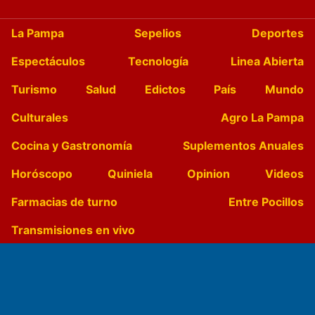
La Pampa
Sepelios
Deportes
Espectáculos
Tecnología
Linea Abierta
Turismo
Salud
Edictos
País
Mundo
Culturales
Agro La Pampa
Cocina y Gastronomía
Suplementos Anuales
Horóscopo
Quiniela
Opinion
Videos
Farmacias de turno
Entre Pocillos
Transmisiones en vivo
El Diario de Papel en DIGITAL