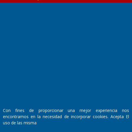
Fundado por el
Doctor Antonio Nemesio
Primera edición: Domingo 3 de Mayo de 1992
Miembro de ADIRA,ADEPA y CPPAL
Propietario: El Diario SRL
Director Periodístico:
Con fines de proporcionar una mejor experiencia nos
Walter René Goñi
encontramos en la necesidad de incorporar cookies. Acepta El
uso de las misma