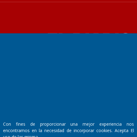
Fundado por el
Doctor Antonio Nemesio
Primera edición: Domingo 3 de Mayo de 1992
Miembro de ADIRA,ADEPA y CPPAL
Propietario: El Diario SRL
Director Periodístico:
Walter René Goñi
Con fines de proporcionar una mejor experiencia nos
Domicilio Legal: José Ingenieros 855,
encontramos en la necesidad de incorporar cookies. Acepta El
Santa Rosa, La Pampa.
uso de las misma